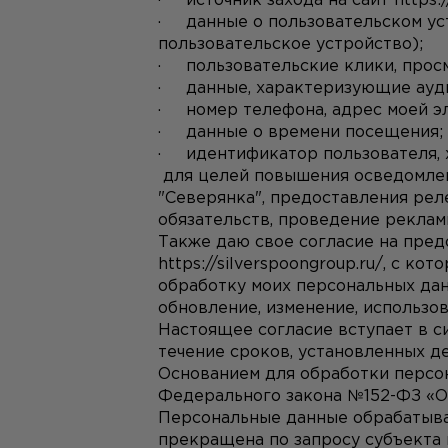
·     источник захода на сайт 
https:
·     данные о пользовательском 
пользовательское устройство);
·     пользовательские клики, пр
·     данные, характеризующие ау
·     номер телефона, адрес моей 
·     данные о времени посещения;
·     идентификатор пользователя,
 для целей повышения осведомлен
"Северянка", предоставления рел
обязательств, проведение реклам
https://silverspoongroup.ru/
, с кот
обработку моих персональных данн
обновление, изменение, использов
Настоящее согласие вступает в си
течение сроков, установленных 
Основанием для обработки персон
Федерального закона №152-ФЗ «О
Персональные данные обрабатываю
прекращена по запросу субъекта 