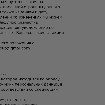
ся путем нажатия на 
и домашней страницы данного 
также изменяем и дату, 
лений об изменениях мы можем 
ас, либо разместив 
равив вам уведомление по 
значает Ваше согласие с такими 
шего положения о 
roup@gmail.com
 .
ных
Настоящим свободно, своей волей и в своем интересе даю согласие ООО "Северянка", которое находится по адресу: 
у моих персональных данных, в 
в соответствии со следующим 
мя, отчество;