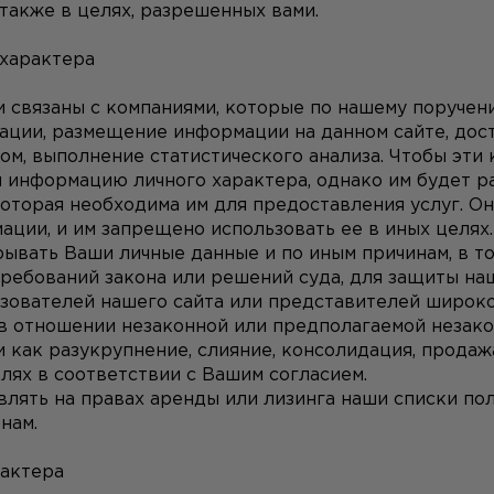
 также в целях, разрешенных вами.
 характера
 связаны с компаниями, которые по нашему поручени
ации, размещение информации на данном сайте, доста
м, выполнение статистического анализа. Чтобы эти 
 информацию личного характера, однако им будет ра
оторая необходима им для предоставления услуг. Он
ции, и им запрещено использовать ее в иных целях.
вать Ваши личные данные и по иным причинам, в том 
ребований закона или решений суда, для защиты наш
зователей нашего сайта или представителей широко
в отношении незаконной или предполагаемой незаконн
 как разукрупнение, слияние, консолидация, продаж
елях в соответствии с Вашим согласием.
лять на правах аренды или лизинга наши списки пол
нам.
рактера