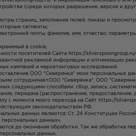
//silverspoongroup.ru/
 и информация поискового или р
устройстве (среди которых разрешение, версия и дру
осмотры страниц, заполнения полей, показы и просмот
диторные сегменты;
электронной почты, фамилия, имя, отчество; параметры
 хранимый в cookie,
ности посетителей Сайта 
https://silverspoongroup.ru
евантной рекламной информации и оптимизации рекл
ных кампаний и маркетинговых исследований.
орыми сотрудничаетООО "Северянка". ООО "Северянк
ых следующими способами: сбор, запись, систематиза
ание, передача (распространение, предоставление, д
лу с момента моего перехода на Сайт 
https://silvers
действующим законодательством РФ.
альных данных являются: Ст. 24 Конституции Россий
 персональных данных».
тся до окончания обработки. Так же обработка пер
персональных данных.