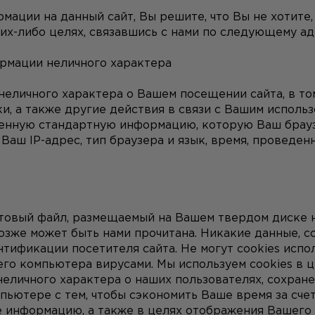
ации на данный сайт, Вы решите, что Вы не хотите,
их-либо целях, связавшись с нами по следующему ад
рмации неличного характера
личного характера о Вашем посещении сайта, в том
, а также другие действия в связи с Вашим использ
ленную стандартную информацию, которую Ваш брауз
аш IP-адрес, тип браузера и язык, время, проведенно
стовый файл, размещаемый на Вашем твердом диске н
зже может быть нами прочитана. Никакие данные, со
тификации посетителя сайта. Не могут cookies исполь
го компьютера вирусами. Мы используем cookies в ц
неличного характера о наших пользователях, сохране
ьютере с тем, чтобы сэкономить Ваше время за счет
е информацию, а также в целях отображения Вашего