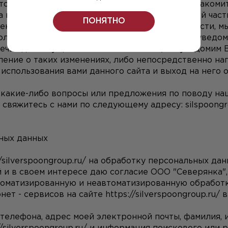
том Политики конфиденциальности можно ознакомить
а конфиденциальности", находящуюся в нижней част
ПОНЯТНО
есении изменений в Политику конфиденциальности, мы 
олитики конфиденциальности, однако других уведом
речь идет о существенных изменениях, мы уведомим В
ение о таких изменениях, либо непосредственно нап
спользования вами данного сайта и выход на него о
и какие-либо вопросы или предложения по поводу на
 свяжитесь с нами по следующему адресу: 
silspoong
ных данных 
/silverspoongroup.ru/
 на обработку персональных дан
втоматизированную и неавтоматизированную обработк
нет - сервисов на сайте 
https://silverspoongroup.ru/
 
 телефона, адрес моей электронной почты, фамилия, и