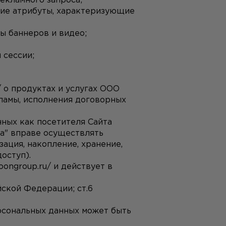
екламного запроса;
гие атрибуты, характеризующие 
ры баннеров и видео;
 сессии;
/
 о продуктах и услугах ООО 
амы, исполнения договорных 
Также даю свое согласие на предоставление ООО "Северянка" моих персональных данных как посетителя Сайта 
а" вправе осуществлять 
ция, накопление, хранение, 
оступ).
poongroup.ru/
 и действует в 
ской Федерации; ст.6 
сональных данных может быть 